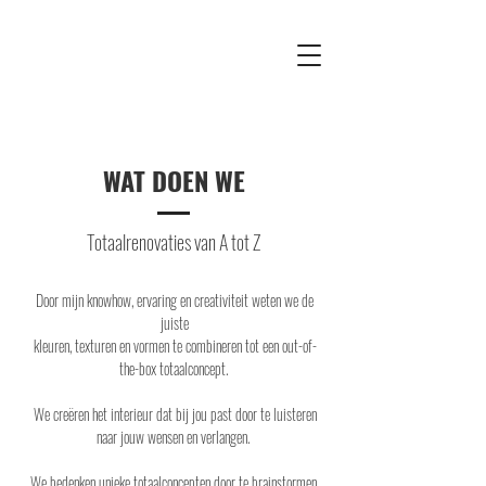
WAT DOEN WE
Totaalrenovaties van A tot Z
Door mijn knowhow, ervaring en creativiteit weten we de
juiste
kleuren, texturen en vormen te combineren tot een out-of-
the-box totaalconcept.
We creëren het interieur dat bij jou past door te luisteren
naar jouw wensen en verlangen.
We bedenken unieke totaalconcepten door te brainstormen,