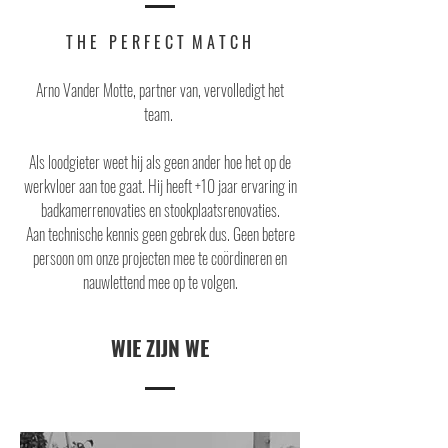
T H E P E R F E C T M A T C H
Arno Vander Motte, partner van, vervolledigt het
team.
Als loodgieter weet hij als geen ander hoe het op de
werkvloer aan toe gaat. Hij heeft +10 jaar ervaring in
badkamerrenovaties en stookplaatsrenovaties.
Aan technische kennis geen gebrek dus. Geen betere
persoon om onze projecten mee te coördineren en
nauwlettend mee op te volgen.
WIE ZIJN WE