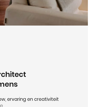
rchitect
mmens
, ervaring en creativiteit
te