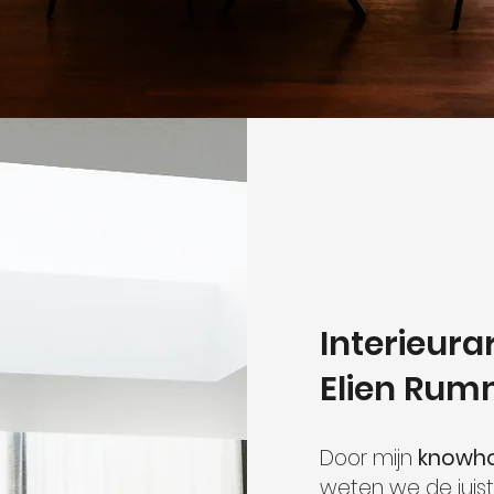
Interieura
Elien Ru
Door mijn
knowhow
weten we de juis