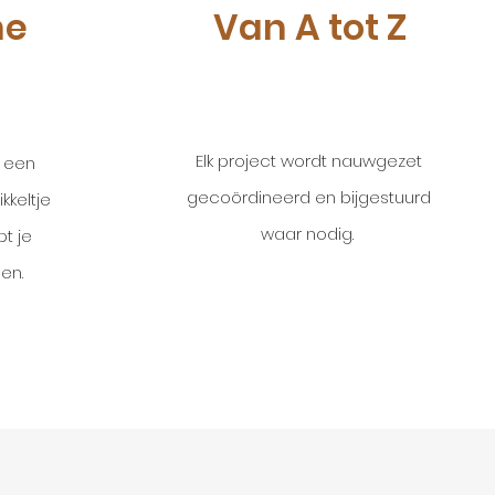
he
Van A tot Z
Elk project wordt nauwgezet
r een
gecoördineerd en bijgestuurd
kkeltje
waar nodig.
pt je
gen.