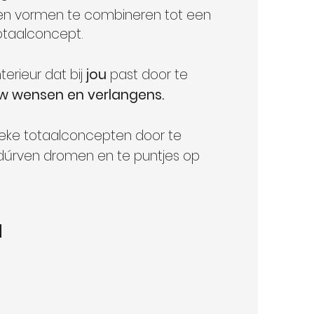
n en vormen te combineren tot een
otaalconcept.
terieur dat bij
jou
past door te
w wensen en verlangens.
eke totaalconcepten door te
 dúrven dromen en te puntjes op