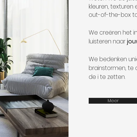
kleuren, texture
out-of-the-box t
We creëren het in
luisteren naar
jou
We bedenken uni
brainstormen, te
de i te zetten.
Meer