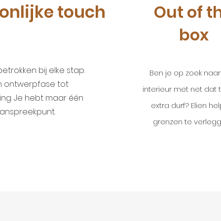
onlijke touch
Out of t
box
 betrokken bij elke stap.
Ben je op zoek naa
 ontwerpfase tot
interieur met net dat ti
ing. Je hebt maar één
extra durf? Elien hel
anspreekpunt.
grenzen te verleg